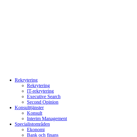
Rekrytering
Rekrytering
IT-rekrytering
Executive Search
Second Opinion
Konsulttjänster
Konsult
Interim Management
Specialistområden
Ekonomi
Bank och finans