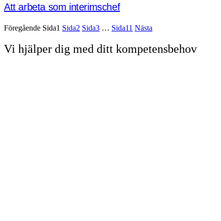
Att arbeta som interimschef
Föregående
Sida
1
Sida
2
Sida
3
…
Sida
11
Nästa
Vi hjälper dig med ditt kompetensbehov