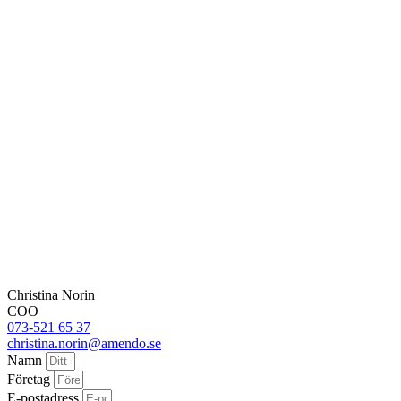
Christina Norin
COO
073-521 65 37
christina.norin@amendo.se
Namn
Företag
E-postadress