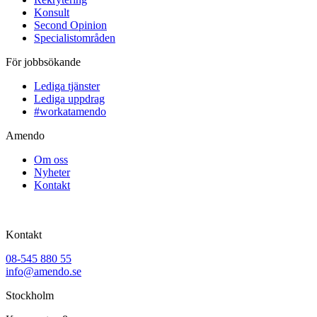
Konsult
Second Opinion
Specialistområden
För jobbsökande
Lediga tjänster
Lediga uppdrag
#workatamendo
Amendo
Om oss
Nyheter
Kontakt
Kontakt
08-545 880 55
info@amendo.se
Stockholm