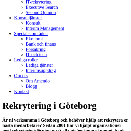
IT-rekrytering
Executive Search
Second Opinion
Konsulttjänster
Konsult
Interim Management
Specialistområden
Ekonomi
Bank och finans
Försäkring
IT och tech
Lediga roller
Lediga tjänster
Interimsuppdrag
Om oss
Om Amendo
Blogg
Kontakt
Rekrytering i Göteborg
Är ni verksamma i Göteborg och behöver hjälp att rekrytera er
nästa medarbetare? Sedan 2001 har vi hjälpt organisationer
med rekryteringslösningar på alla nivåer inom ekonomi, bank,