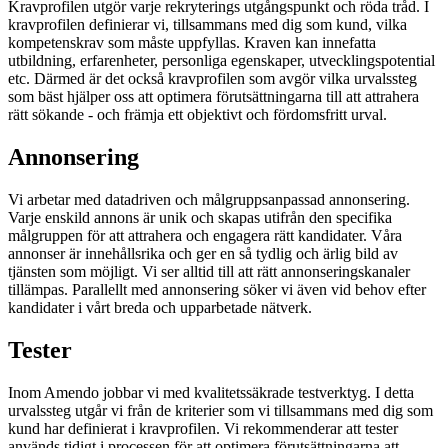
Kravprofilen utgör varje rekryterings utgångspunkt och röda tråd. I
kravprofilen definierar vi, tillsammans med dig som kund, vilka
kompetenskrav som måste uppfyllas. Kraven kan innefatta
utbildning, erfarenheter, personliga egenskaper, utvecklingspotential
etc. Därmed är det också kravprofilen som avgör vilka urvalssteg
som bäst hjälper oss att optimera förutsättningarna till att attrahera
rätt sökande - och främja ett objektivt och fördomsfritt urval.
Annonsering
Vi arbetar med datadriven och målgruppsanpassad annonsering.
Varje enskild annons är unik och skapas utifrån den specifika
målgruppen för att attrahera och engagera rätt kandidater. Våra
annonser är innehållsrika och ger en så tydlig och ärlig bild av
tjänsten som möjligt. Vi ser alltid till att rätt annonseringskanaler
tillämpas. Parallellt med annonsering söker vi även vid behov efter
kandidater i vårt breda och upparbetade nätverk.
Tester
Inom Amendo jobbar vi med kvalitetssäkrade testverktyg. I detta
urvalssteg utgår vi från de kriterier som vi tillsammans med dig som
kund har definierat i kravprofilen. Vi rekommenderar att tester
används tidigt i processen för att optimera förutsättningarna att