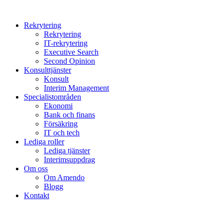
Rekrytering
Rekrytering
IT-rekrytering
Executive Search
Second Opinion
Konsulttjänster
Konsult
Interim Management
Specialistområden
Ekonomi
Bank och finans
Försäkring
IT och tech
Lediga roller
Lediga tjänster
Interimsuppdrag
Om oss
Om Amendo
Blogg
Kontakt