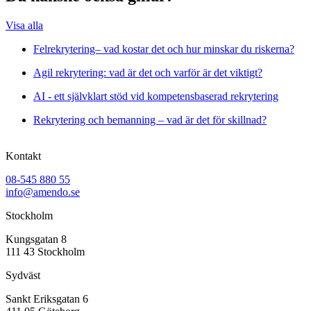
Visa alla
Felrekrytering– vad kostar det och hur minskar du riskerna?
Agil rekrytering: vad är det och varför är det viktigt?
AI - ett självklart stöd vid kompetensbaserad rekrytering
Rekrytering och bemanning – vad är det för skillnad?
Kontakt
08-545 880 55
info@amendo.se
Stockholm
Kungsgatan 8
111 43 Stockholm
Sydväst
Sankt Eriksgatan 6