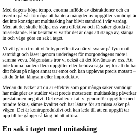
Med dagens höga tempo, enorma inflöde av distraktioner och en
övertro på vår förmåga att hantera mängder av uppgifter samtidigt är
det inte konstigt att multitasking har blivit standard i vår vardag.
Men att det skulle hjälpa oss vara effektiva och få saker gjorda är
missledande. Här berättar vi varför det är dags att stänga av, stänga
in och våga göra en sak i taget.
Vi vill gärna tro att vi är hypereffektiva när vi svarar på fyra mail
samtidigt och läser igenom underlaget för morgondagens möte i
samma veva. Någonstans tror vi också att det förväntas av oss. Att
inte kunna hantera flera uppgifter eller behöva säga nej för att du har
ditt fokus på något annat tar emot och kan upplevas precis motsatt –
att du är lat, långsam eller improduktiv.
Medan du tycker att du är effektiv som gör många saker samtidigt
har mängder av studier visat precis motsatsen: multitasking påverkar
prestationen negativt. Det resulterar i att vi genomför uppgifter med
mindre fokus, sämre kvalitet och har lättare för att missa saker på
vägen. Det är kontraproduktivt och kan leda till att en uppgift tar
upp till tre gånger så lång tid att utföra.
En sak i taget med unitasking