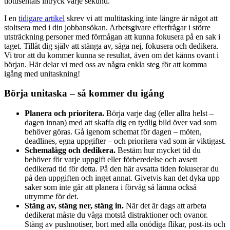
tiotusentals intryck varje sekund.
I en
tidigare artikel
skrev vi att multitasking inte längre är något att
stoltsera med i din jobbansökan. Arbetsgivare efterfrågar i större
utsträckning personer med förmågan att kunna fokusera på en sak i
taget. Tillåt dig själv att stänga av, säga nej, fokusera och dedikera.
Vi tror att du kommer kunna se resultat, även om det känns ovant i
början. Här delar vi med oss av några enkla steg för att komma
igång med unitaskning!
Börja unitaska – så kommer du igång
Planera och prioritera.
Börja varje dag (eller allra helst –
dagen innan) med att skaffa dig en tydlig bild över vad som
behöver göras. Gå igenom schemat för dagen – möten,
deadlines, egna uppgifter – och prioritera vad som är viktigast.
Schemalägg och dedikera.
Bestäm hur mycket tid du
behöver för varje uppgift eller förberedelse och a
vsett
dedikerad tid för detta. På den här avsatta tiden fokuserar du
på den uppgiften och inget annat. Givetvis kan det dyka upp
saker som inte går att planera i förväg så lämna också
utrymme för det.
Stäng av, stäng ner, stäng in.
När det är dags att arbeta
dedikerat måste du våga m
otstå distraktioner och ovanor.
Stäng av pushnotiser, bort med alla onödiga flikar, post-its och