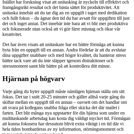
Istället har forskning visat att unitasking är nyckeln till effektivt och
framgångsrikt resultat och det bästa sättet för produktivitet. Att
unitaska innebär att du tar dig an en uppgift i taget med dedikation
och fullt fokus – du ägnar den tid du har avsatt för uppgiften till just
det och inget annat. Det innebär inte bara att vi blir mer produktiva
och fokuserade utan också att vi gör färre misstag och ökar vår
kreativitet.
Det har även visats att unitaskare har en bättre förmåga att kunna
byta från en uppgift till en annan. Andra fördelar är att du avslutar
dina uppgifter snabbare och med högre kvalitet, du hanterar stress
bättre tack vare att du inte släpper igenom distraktioner och
stressmoment samt blir bättre på att kontrollera ditt minne.
Hjärnan på högvarv
Varje gång du byter uppgift måste nämligen hjärnan ställa om sitt
fokus. Det tar i snitt 20-25 minuter och gäller alltså varje gång du
skiftar mellan en uppgift till en annan – oavsett om det handlar om
att svara på kollegans snabba fråga eller skicka det där mailet i
farten. Det blir många nya uppstarter för din hjärna som under en
multitaskande arbetsdag kan kosta dig väldigt mycket tid. Förmågan
att kunna fokusera har dessutom blivit extra viktigt i en tid där vi
hela tiden bombarderas av ny information, störningsmoment och